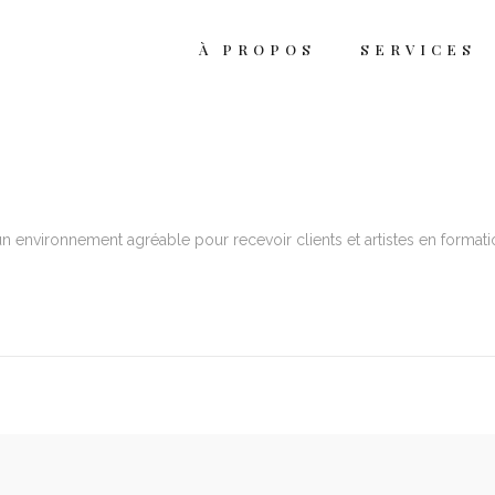
À PROPOS
SERVICES
rvice de barbier
rvice de barbier
n environnement agréable pour recevoir clients et artistes en formation