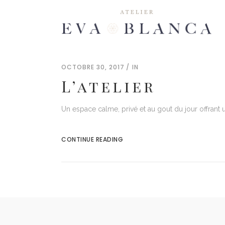
Maquillage de mariage
Se
Coiffure de mariage
OCTOBRE 30, 2017
IN
Extensions de cils
L’atelier
Maquillage de mariage
Se
Spray Tan
Coiffure de mariage
Un espace calme, privé et au gout du jour offrant u
Extensions de cils
Spray Tan
CONTINUE READING