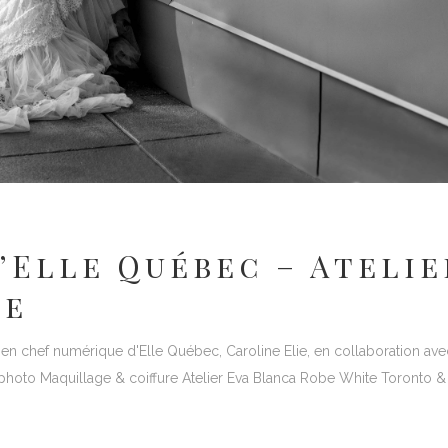
’Elle Québec – Atelie
he
en chef numérique d'Elle Québec, Caroline Elie, en collaboration avec
photo Maquillage & coiffure Atelier Eva Blanca Robe White Toronto &