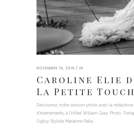
NOVEMBRE 19, 2016
IN
Caroline Elie d
La Petite Touc
Découvrez notre session photo avec la rédactrice 
d'événements, à l'Hôtel William Gray. Photo Ferla
Ogilvy Styliste Marianne Palla...