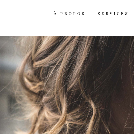
À PROPOS
SERVICES
rvice de barbier
rvice de barbier