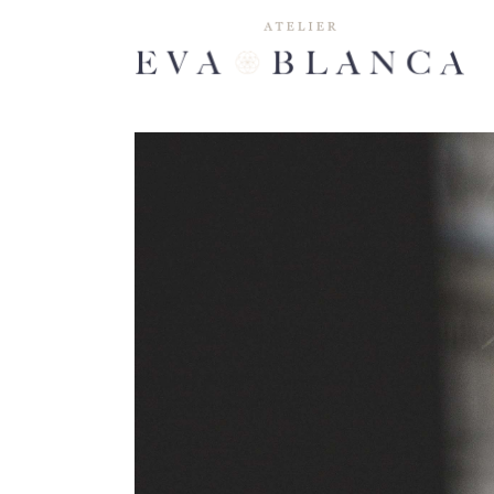
Maquillage de mariage
Se
Coiffure de mariage
Extensions de cils
Maquillage de mariage
Se
Spray Tan
Coiffure de mariage
Extensions de cils
Spray Tan